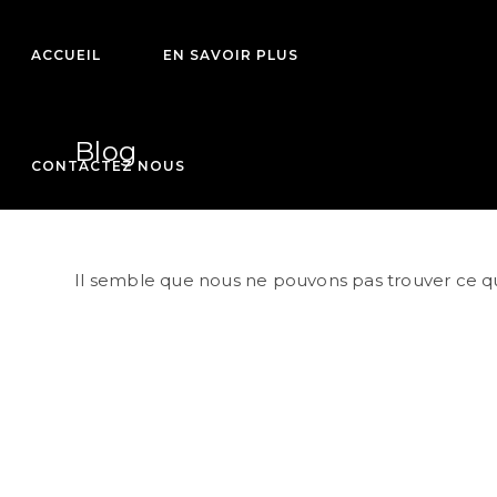
Skip
to
ACCUEIL
EN SAVOIR PLUS
content
Blog
CONTACTEZ NOUS
Il semble que nous ne pouvons pas trouver ce q